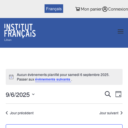
Français
Mon panier
Connexion
Aucun évènements planifié pour samedi 6 septembre 2025.
Passer aux
évènements suivants
.
Reche
Nav
9/6/2025
Recherche
Jour
de
et
Sélectionnez
vu
une
naviga
date.
Jour précédent
Jour suivant
Év
de