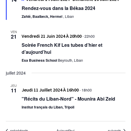
en
Rendez-vous dans la Békaa 2024
avant
Zahlé, Baalbeck, Hermel
, Liban
VEN
21
Vendredi 21 Juin 2024 À 20h00
-
22h00
Soirée French Kif Les tubes d’hier et
d’aujourd’hui
Esa Business School
Beyrouth, Liban
juillet 2024
JEU
11
Jeudi 11 Juillet 2024 À 16h00
-
18h00
"Récits du Liban-Nord" - Mounira Abi Zeid
Institut français du Liban, Tripoli
Évènements
Évènements
précédents
Aujourd'hui
suivants