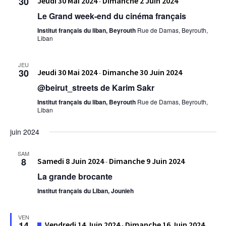
30
Jeudi 30 Mai 2024
Dimanche 2 Juin 2024
-
Le Grand week-end du cinéma français
Institut français du liban, Beyrouth
Rue de Damas, Beyrouth,
Liban
JEU
30
Jeudi 30 Mai 2024
Dimanche 30 Juin 2024
-
@beirut_streets de Karim Sakr
Institut français du liban, Beyrouth
Rue de Damas, Beyrouth,
Liban
juin 2024
SAM
8
Samedi 8 Juin 2024
Dimanche 9 Juin 2024
-
La grande brocante
Institut français du Liban, Jounieh
VEN
Mis
14
Vendredi 14 Juin 2024
Dimanche 16 Juin 2024
-