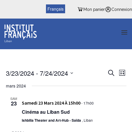
Français
Mon panier
Connexion
Reche
Nav
3/23/2024
 - 
7/24/2024
Recherche
Liste
de
et
Sélectionnez
vu
mars 2024
une
naviga
date.
Év
SAM
de
23
Samedi 23 Mars 2024 À 15h00
-
17h00
vues
Cinéma au Liban Sud
Évène
Ishbilia Theater and Art-Hub - Saïda
, Liban