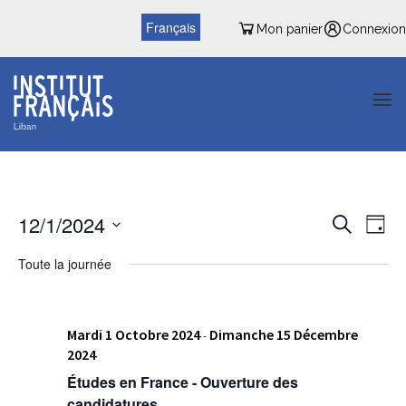
Français
Mon panier
Connexion
Reche
Nav
12/1/2024
Recherche
Jour
de
et
Sélectionnez
vu
Toute la journée
une
naviga
date.
Év
de
Mardi 1 Octobre 2024
Dimanche 15 Décembre
vues
-
2024
Évène
Études en France - Ouverture des
candidatures