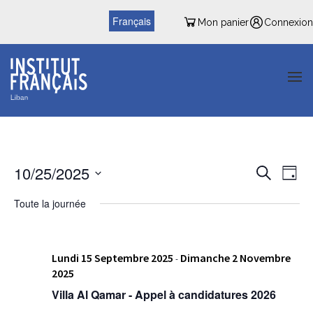
Français
Mon panier
Connexion
Reche
Nav
10/25/2025
Recherche
Jour
de
et
Sélectionnez
vu
Toute la journée
une
naviga
date.
Év
de
Lundi 15 Septembre 2025
Dimanche 2 Novembre
vues
-
2025
Évène
Villa Al Qamar - Appel à candidatures 2026