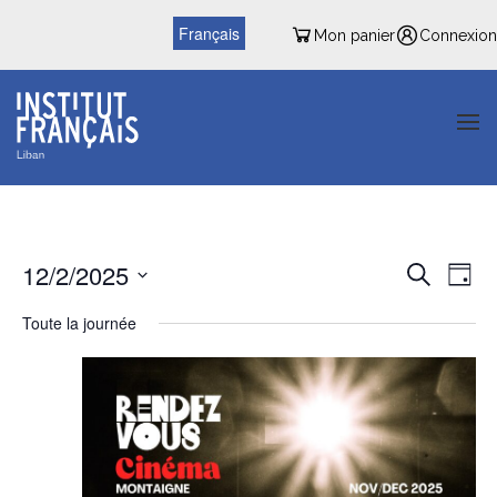
Français
Mon panier
Connexion
Reche
Nav
12/2/2025
Recherche
Jour
de
et
Sélectionnez
vu
Toute la journée
une
naviga
date.
Év
de
vues
Évène