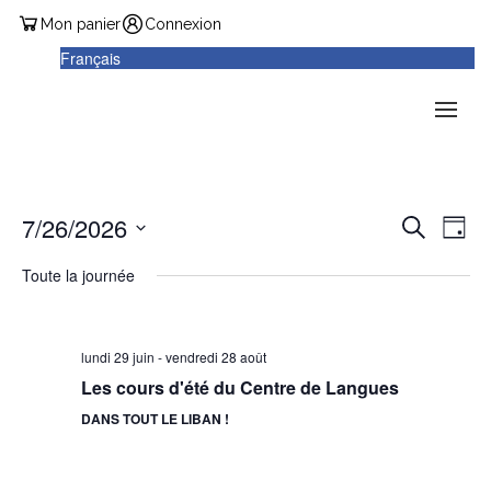
Mon panier
Connexion
Français
Reche
Nav
7/26/2026
Recherche
Jour
de
et
Sélectionnez
vu
Toute la journée
une
naviga
date.
Év
de
lundi 29 juin
-
vendredi 28 août
vues
Les cours d'été du Centre de Langues
Évène
DANS TOUT LE LIBAN !