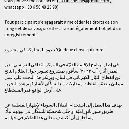
vous pouvez me contacter (
sixtine.dethe@gmail.com
/
whatsapp +33 6 50 48 23 98)
Tout participant s'engagerait à me céder les droits de son
image et de sa voix, si celle-ci faisait également l'objet d'un
enregistrement."
دعوة للمشاركة في مشروع 'Quelque chose qui noire'
في إطار برنامج الإقامة الفنّيّة في المركز الثقافي الفرنسي - دير
القمر (أيّار- آب ٢٠٢٢) سأقوم بمشروع تصوير حول الظلام الناتج
عن انقطاع التيّار الكهربائي في لبنان. ويرتكز هذا البحث على عمل
ميدانيّ يتضمّن لقاءات ومقابلات مع السكّان لأشاركهم هذه التجربة
على أرض الواقع قدر المستطاع.
يهدف هذا العمل إلى استخدام الظلال السوداء لإظهار المنطقة عن
طريق صور بانوراميّة أو حتّى شخصيّة للسكّان في بيوتهم ليلًا،
وسأحاول أن أكتشف معاني هذا الظلام في حياتهم.