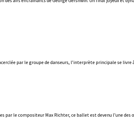
on des airs entraînants de George Gershwin. Un final joyeux et dyn
ncerclée par le groupe de danseurs, l’interprète principale se livr
s par le compositeur Max Richter, ce ballet est devenu l’une des œu