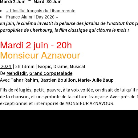
Mardi 2 Juin
Mardi 30 Juin
«
L’Institut français du Liban recrute
France Alumni Day 2026
»
En juin, le cinéma investit la pelouse des jardins de l'Institut fra
parapluies de Cherbourg, le film classique qui clôture le mois !
Mardi 2 juin - 20h
Monsieur Aznavour
2024
| 2h 13min | Biopic, Drame, Musical
De
Mehdi Idir
,
Grand Corps Malade
Avec
Tahar Rahim
,
Bastien Bouillon
,
Marie-Julie Baup
Fils de réfugiés, petit, pauvre, à la voix voilée, on disait de lui 
de la chanson, et un symbole de la culture française. Avec près de 
exceptionnel et intemporel de MONSIEUR AZNAVOUR.