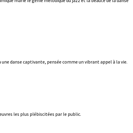
amique marie le génie mélodique du jazz et la beauté de la danse
e à une danse captivante, pensée comme un vibrant appel à la vie.
vres les plus plébiscitées par le public.