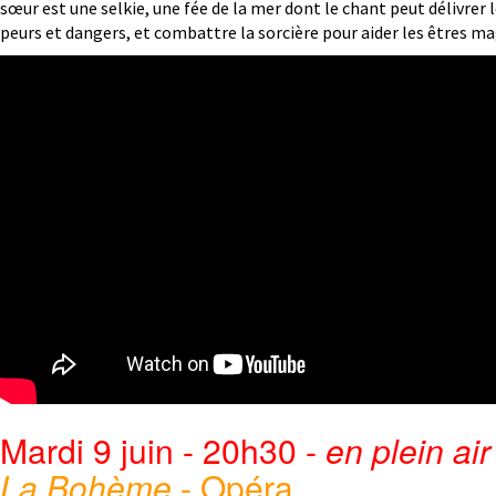
sœur est une selkie, une fée de la mer dont le chant peut délivrer 
peurs et dangers, et combattre la sorcière pour aider les êtres ma
Mardi 9 juin - 20h30 -
en plein air
La Bohème
- Opéra