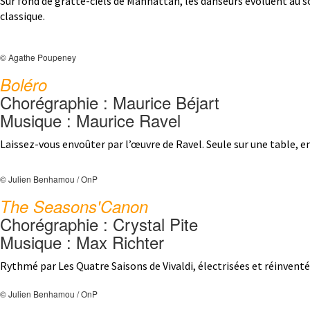
Sur fond de gratte-ciels de Manhattan, les danseurs évoluent au s
classique.
© Agathe Poupeney
Boléro
Chorégraphie : Maurice Béjart
Musique : Maurice Ravel
Laissez-vous envoûter par l’œuvre de Ravel. Seule sur une table, e
© Julien Benhamou / OnP
The Seasons'Canon
Chorégraphie : Crystal Pite
Musique : Max Richter
Rythmé par Les Quatre Saisons de Vivaldi, électrisées et réinventée
© Julien Benhamou / OnP