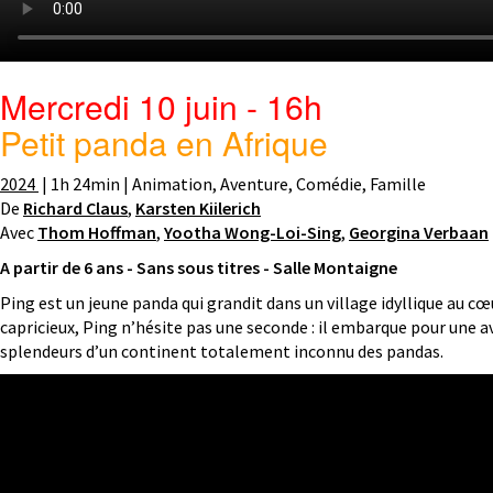
Mercredi 10 juin - 16h
Petit panda en Afrique
2024
| 1h 24min | Animation, Aventure, Comédie, Famille
De
Richard Claus
,
Karsten Kiilerich
Avec
Thom Hoffman
,
Yootha Wong-Loi-Sing
,
Georgina Verbaan
A partir de 6 ans - S
ans sous titres - Salle Montaigne
Ping est un jeune panda qui grandit dans un village idyllique au cœ
capricieux, Ping n’hésite pas une seconde : il embarque pour une av
splendeurs d’un continent totalement inconnu des pandas.