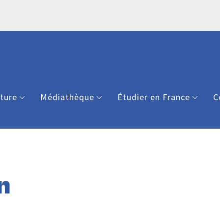
lture
Médiathèque
Étudier en France
C
n