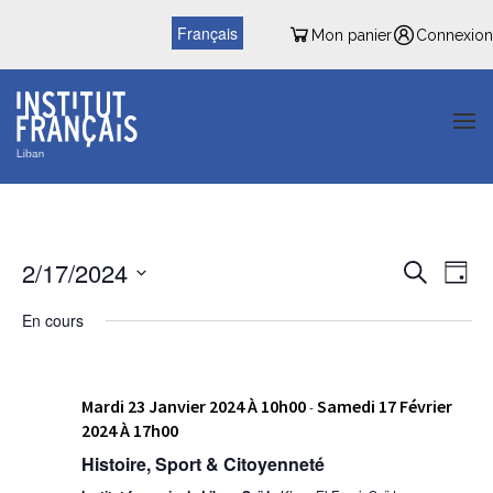
Français
Mon panier
Connexion
Reche
Nav
2/17/2024
Recherche
Jour
de
et
Sélectionnez
vu
En cours
une
naviga
date.
Év
de
Mardi 23 Janvier 2024 À 10h00
Samedi 17 Février
vues
-
2024 À 17h00
Évène
Histoire, Sport & Citoyenneté