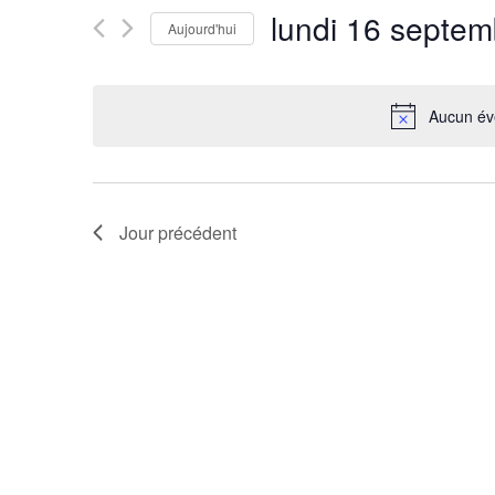
Évènements
de
lundi 16 septe
Aujourd'hui
par
vues
mot-
Sélectionnez
clé.
une
Évènements
date.
Aucun év
Jour précédent