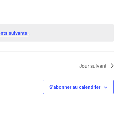
Évènement
nts suivants
.
Jour suivant
S’abonner au calendrier