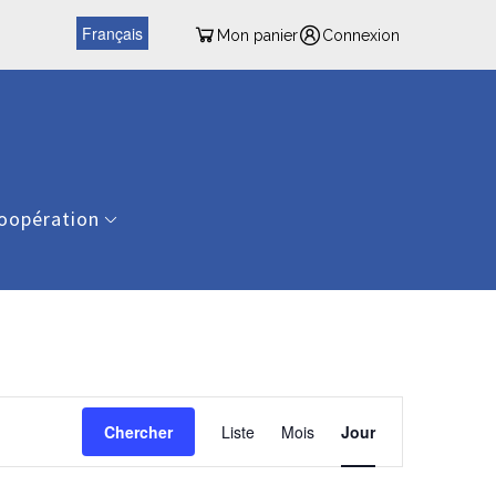
Français
Mon panier
Connexion
oopération
Navigation
de
Chercher
Liste
Mois
Jour
vues