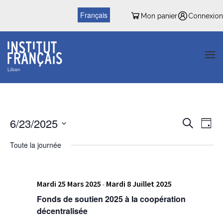
Français
Mon panier
Connexion
Reche
Nav
6/23/2025
Recherche
Jour
de
et
Sélectionnez
vu
Toute la journée
une
naviga
date.
Év
de
Mardi 25 Mars 2025
Mardi 8 Juillet 2025
vues
-
Fonds de soutien 2025 à la coopération
Évène
décentralisée