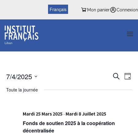
Français
Mon panier
Connexion
Reche
Nav
7/4/2025
Recherche
Jour
de
et
Sélectionnez
vu
Toute la journée
une
naviga
date.
Év
de
Mardi 25 Mars 2025
Mardi 8 Juillet 2025
vues
-
Fonds de soutien 2025 à la coopération
Évène
décentralisée