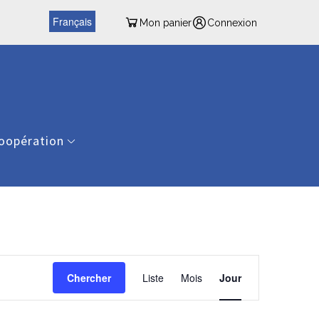
Français
Mon panier
Connexion
oopération
Navigation
de
Chercher
Liste
Mois
Jour
vues