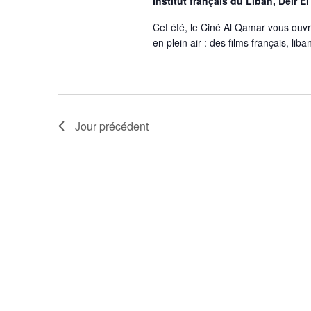
Institut français du Liban, Deir 
Cet été, le Ciné Al Qamar vous ouv
en plein air : des films français, l
Jour précédent