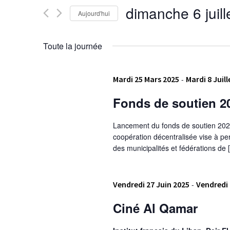
Évènements
de
dimanche 6 juill
Aujourd'hui
par
vues
mot-
Sélectionnez
clé.
une
Évènements
Toute la journée
date.
Mardi 25 Mars 2025
-
Mardi 8 Juill
Fonds de soutien 20
Lancement du fonds de soutien 2025 
coopération décentralisée vise à per
des municipalités et fédérations de 
Vendredi 27 Juin 2025
-
Vendredi 
Ciné Al Qamar