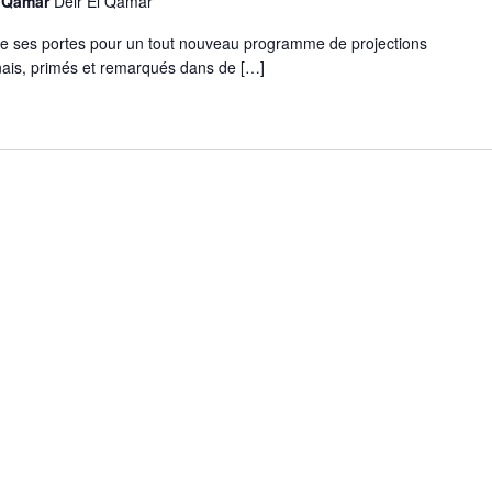
El Qamar
Deir El Qamar
re ses portes pour un tout nouveau programme de projections
ibanais, primés et remarqués dans de […]