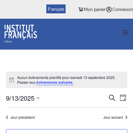
Français
Mon panier
Connexion
Aucun évènements planifié pour samedi 13 septembre 2025.
Passer aux
évènements suivants
.
Reche
Nav
9/13/2025
Recherche
Jour
de
et
Sélectionnez
vu
une
naviga
date.
Jour précédent
Jour suivant
Év
de