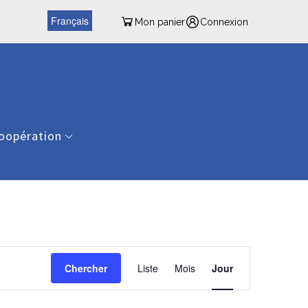
Français
Mon panier
Connexion
oopération
Navigation
de
Chercher
Liste
Mois
Jour
vues