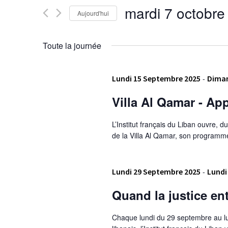
Évènements
de
mardi 7 octobre
Aujourd'hui
par
vues
mot-
Sélectionnez
clé.
une
Évènements
Toute la journée
date.
Lundi 15 Septembre 2025
-
Diman
Villa Al Qamar - Ap
L’Institut français du Liban ouvre,
de la Villa Al Qamar, son programme
Lundi 29 Septembre 2025
-
Lundi
Quand la justice en
Chaque lundi du 29 septembre au lun