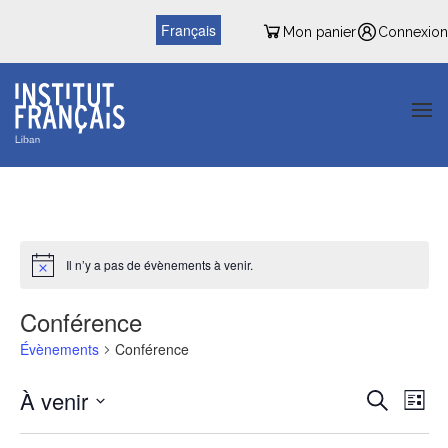
Français
Mon panier
Connexion
Il n’y a pas de évènements à venir.
Conférence
Évènements
Conférence
Reche
Nav
À venir
Recherche
Liste
de
et
Sélectionnez
une