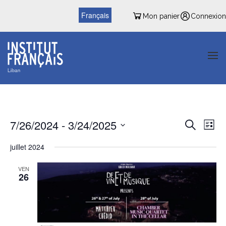
Français
Mon panier
Connexion
Reche
Nav
7/26/2024
 - 
3/24/2025
Recherche
Liste
de
et
Sélectionnez
vu
juillet 2024
une
naviga
date.
Év
VEN
de
26
vues
Évène