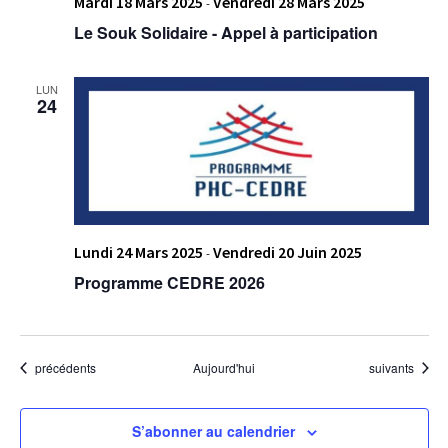
Mardi 18 Mars 2025
Vendredi 28 Mars 2025
-
Le Souk Solidaire - Appel à participation
LUN
24
Lundi 24 Mars 2025
Vendredi 20 Juin 2025
-
Programme CEDRE 2026
Évènements
Évènements
précédents
Aujourd'hui
suivants
S’abonner au calendrier