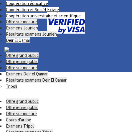
Villa Al Qamar
Coopération éducative
Offre grand public
Appel à candidature
Nazrati
Coopération et Société civile
Offre jeune public
Programmes de soutien
Coopération universitaire et scientifique
Offre sur mesure
Examens Jounieh
Résultats examens Jounieh
Deir El Qamar
Offre grand public
Offre jeune public
Offre sur mesure
Examens Deir el Qamar
Résultats examens Deir El Qamar
Tripoli
Offre grand public
Offre jeune public
Offre sur mesure
Cours d'arabe
Examens Tripoli