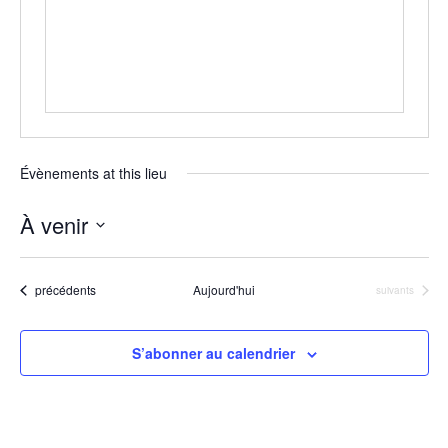
Évènements at this lieu
À venir
Sélectionnez
une
date.
Évènements
précédents
Aujourd'hui
Évènements
suivants
S’abonner au calendrier