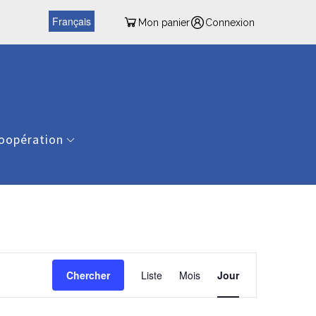
Français
Mon panier
Connexion
oopération
Navigation
de
Chercher
Liste
Mois
Jour
vues