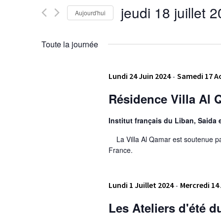
Évènements
de
jeudi 18 juillet 
Aujourd'hui
par
vues
mot-
Sélectionnez
clé.
une
Évènements
Toute la journée
date.
Lundi 24 Juin 2024
-
Samedi 17 A
Résidence Villa Al Q
Institut français du Liban, Saida e
La Villa Al Qamar est soutenue par l
France.
Lundi 1 Juillet 2024
-
Mercredi 14
Les Ateliers d'été 