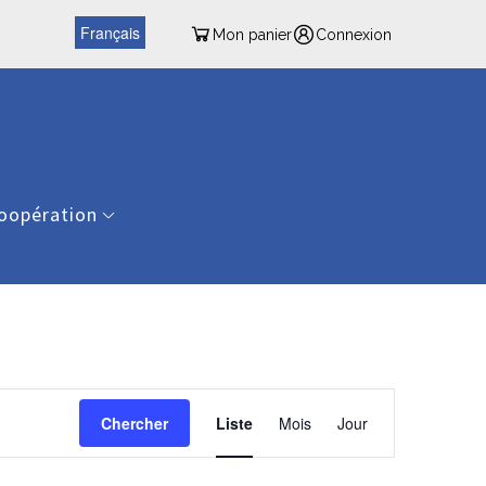
Français
Mon panier
Connexion
oopération
Navigation
de
Chercher
Liste
Mois
Jour
vues