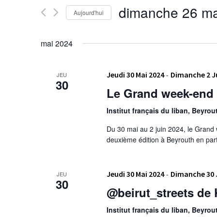
Évènements
de
dimanche 26 ma
Aujourd'hui
par
vues
mot-
Sélectionnez
clé.
une
Évènements
mai 2024
date.
Jeudi 30 Mai 2024
-
Dimanche 2 J
JEU
30
Le Grand week-end 
Institut français du liban, Beyro
Du 30 mai au 2 juin 2024, le Grand 
deuxième édition à Beyrouth en part
Jeudi 30 Mai 2024
-
Dimanche 30 
JEU
30
@beirut_streets de 
Institut français du liban, Beyro