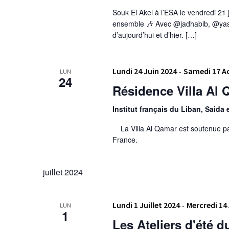
Souk El Akel à l’ESA le vendredi 21 
ensemble 🎶 Avec @jadhabib, @yasm
d’aujourd’hui et d’hier. […]
Lundi 24 Juin 2024
-
Samedi 17 A
LUN
24
Résidence Villa Al Q
Institut français du Liban, Saida 
La Villa Al Qamar est soutenue par l
France.
juillet 2024
Lundi 1 Juillet 2024
-
Mercredi 14
LUN
1
Les Ateliers d'été 