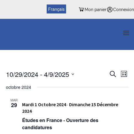
Français
Mon panier
Connexion
Reche
Nav
10/29/2024
 - 
4/9/2025
Recherche
Liste
de
et
Sélectionnez
vu
octobre 2024
une
naviga
date.
Év
MAR
de
29
Mardi 1 Octobre 2024
Dimanche 15 Décembre
-
vues
2024
Études en France - Ouverture des
Évène
candidatures