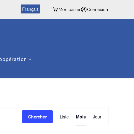
Français
Mon panier
Connexion
oopération
Navigation
de
Chercher
Liste
Mois
Jour
vues