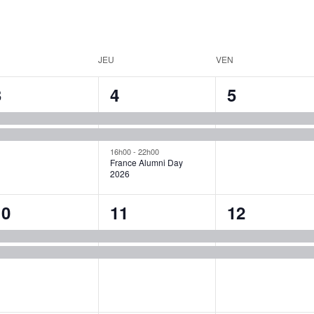
JEU
VEN
2
3
2
3
4
5
évènements,
évènements,
évènement
16h00
-
22h00
France Alumni Day
2026
2
2
2
10
11
12
évènements,
évènements,
évènement